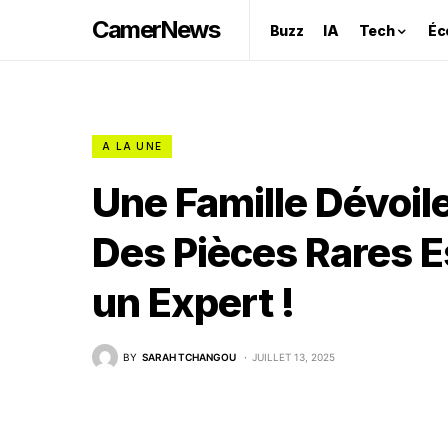
CamerNews
Buzz
IA
Tech
Éc
A LA UNE
Une Famille Dévoile
Des Pièces Rares E
un Expert !
BY
SARAH TCHANGOU
JUILLET 13, 2025