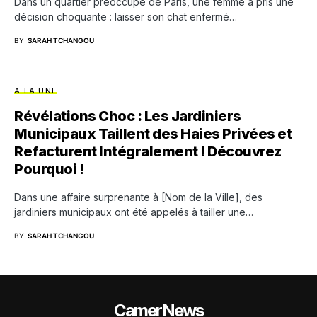
Dans un quartier préoccupé de Paris, une femme a pris une
décision choquante : laisser son chat enfermé…
BY
SARAH TCHANGOU
A LA UNE
Révélations Choc : Les Jardiniers
Municipaux Taillent des Haies Privées et
Refacturent Intégralement ! Découvrez
Pourquoi !
Dans une affaire surprenante à [Nom de la Ville], des
jardiniers municipaux ont été appelés à tailler une…
BY
SARAH TCHANGOU
CamerNews