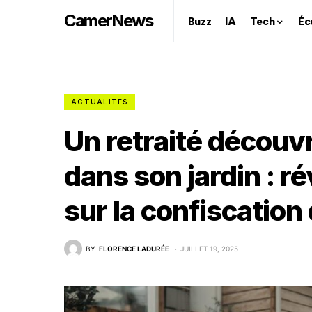
CamerNews
Buzz
IA
Tech
Éc
ACTUALITÉS
Un retraité découvr
dans son jardin : 
sur la confiscation 
BY
FLORENCE LADURÉE
JUILLET 19, 2025