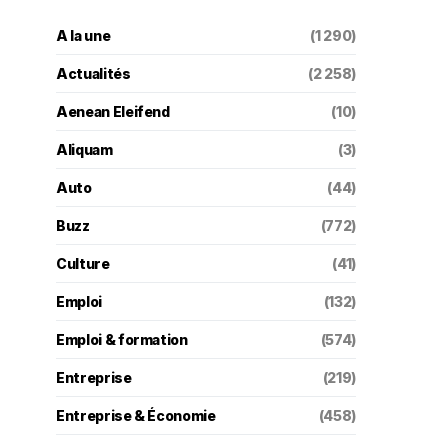
A la une
(1 290)
Actualités
(2 258)
Aenean Eleifend
(10)
Aliquam
(3)
Auto
(44)
Buzz
(772)
Culture
(41)
Emploi
(132)
Emploi & formation
(574)
Entreprise
(219)
Entreprise & Économie
(458)