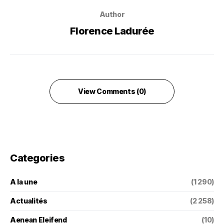
Author
Florence Ladurée
View Comments (0)
Categories
A la une
(1 290)
Actualités
(2 258)
Aenean Eleifend
(10)