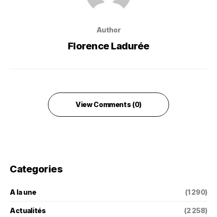
Author
Florence Ladurée
View Comments (0)
Categories
A la une
(1 290)
Actualités
(2 258)