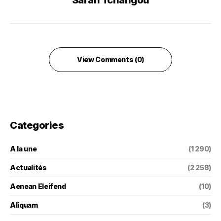
Sarah Tchangou
View Comments (0)
Categories
A la une
(1 290)
Actualités
(2 258)
Aenean Eleifend
(10)
Aliquam
(3)