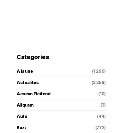
Categories
A la une
(1 290)
Actualités
(2 258)
Aenean Eleifend
(10)
Aliquam
(3)
Auto
(44)
Buzz
(772)