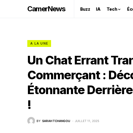
CamerNews
Buzz
IA
Tech
Éc
A LA UNE
Un Chat Errant Tra
Commerçant : Décou
Étonnante Derrière
!
BY
SARAH TCHANGOU
JUILLET 11, 2025