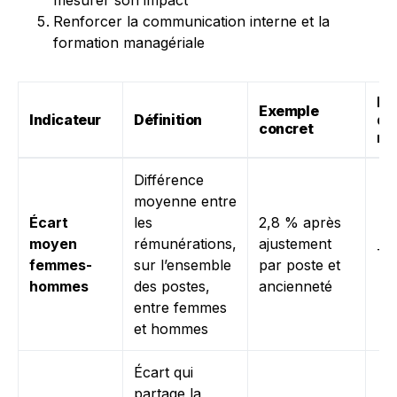
mesurer son impact
Renforcer la communication interne et la
formation managériale
Fr
Exemple
Indicateur
Définition
de
concret
re
Différence
moyenne entre
Écart
les
2,8 % après
moyen
rémunérations,
ajustement
Tri
femmes-
sur l’ensemble
par poste et
hommes
des postes,
ancienneté
entre femmes
et hommes
Écart qui
partage la