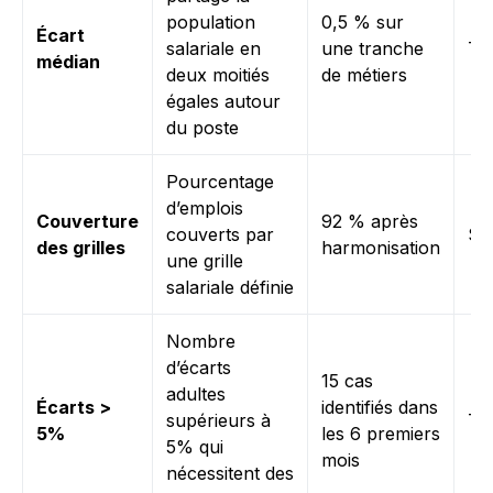
population
0,5 % sur
Écart
salariale en
une tranche
Tri
médian
deux moitiés
de métiers
égales autour
du poste
Pourcentage
d’emplois
Couverture
92 % après
couverts par
Se
des grilles
harmonisation
une grille
salariale définie
Nombre
d’écarts
15 cas
adultes
Écarts >
identifiés dans
supérieurs à
Tri
5%
les 6 premiers
5% qui
mois
nécessitent des