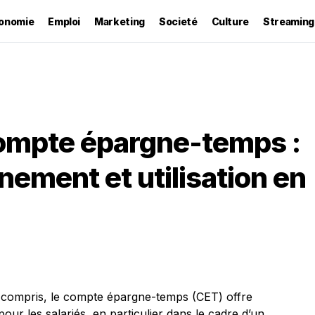
onomie
Emploi
Marketing
Societé
Culture
Streaming
 compte épargne-temps :
nnement et utilisation en
compris, le compte épargne-temps (CET) offre
pour les salariés, en particulier dans le cadre d’un