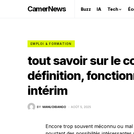
CamerNews
Buzz
IA
Tech
Éc
EMPLOI & FORMATION
tout savoir sur le
définition, fonctio
intérim
BY
MANU DIBANGO
AOÛT 5, 2025
Encore trop souvent méconnu ou mal 
pourtant des possibilités intéressantes 