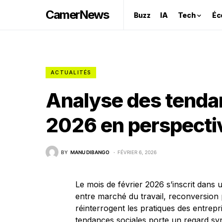
CamerNews
Buzz
IA
Tech
Éc
ACTUALITÉS
Analyse des tendan
2026 en perspecti
BY
MANU DIBANGO
FÉVRIER 6, 2026
Le mois de février 2026 s’inscrit dans
entre marché du travail, reconversion p
réinterrogent les pratiques des entrepr
tendances sociales porte un regard syn