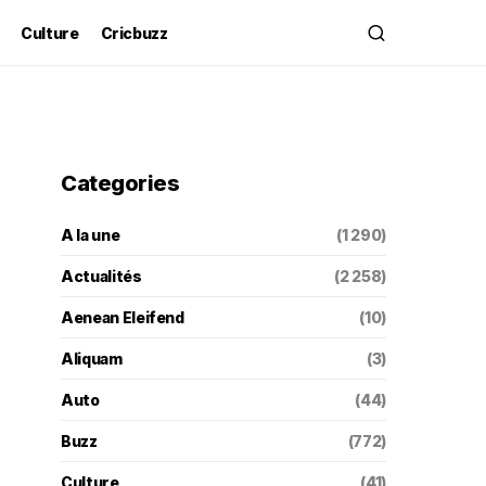
Culture
Cricbuzz
Categories
A la une
(1 290)
Actualités
(2 258)
Aenean Eleifend
(10)
Aliquam
(3)
Auto
(44)
Buzz
(772)
Culture
(41)