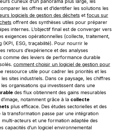
eurs curieux d’un panorama plus large, les
parer les offres et d’identifier les solutions les
leurs logiciels de gestion des déchets
et
focus sur
échets
offrent des synthèses utiles pour préparer
ipes internes. L’objectif final est de converger vers
es exigences opérationnelles (collecte, traitement,
g (KPI, ESG, traçabilité). Pour nourrir le
es retours d’expérience et des analyses
ions comme des leviers de performance durable
solés.
comment choisir un logiciel de gestion pour
e ressource utile pour cadrer les priorités et les
les sites industriels. Dans ce paysage, les chiffres
les organisations qui investissent dans une
urable
des flux obtiennent des gains mesurables
t d’image, notamment grâce à la
collecte
hets
plus efficace. Des études sectorielles et des
e la transformation passe par une intégration
 multi-acteurs et une formation adaptée des
des capacités d’un logiciel environnemental