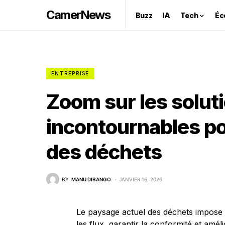
CamerNews
Buzz
IA
Tech
Éc
ENTREPRISE
Zoom sur les soluti
incontournables po
des déchets
BY
MANU DIBANGO
JANVIER 16, 2026
Le paysage actuel des déchets impose 
les flux, garantir la conformité et am