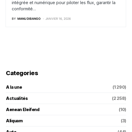
intégrée et numérique pour piloter les flux, garantir la
conformité…
BY
MANU DIBANGO
JANVIER 16, 2026
Categories
A la une
(1 290)
Actualités
(2 258)
Aenean Eleifend
(10)
Aliquam
(3)
Auto
(44)