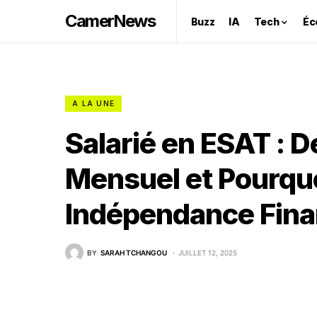
CamerNews
Buzz
IA
Tech
Éc
A LA UNE
Salarié en ESAT : 
Mensuel et Pourquo
Indépendance Finan
BY
SARAH TCHANGOU
JUILLET 12, 2025