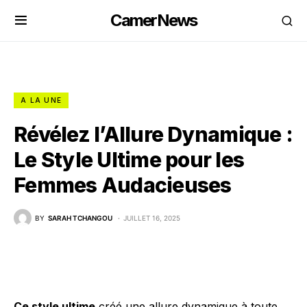
CamerNews
A LA UNE
Révélez l’Allure Dynamique :
Le Style Ultime pour les
Femmes Audacieuses
BY
SARAH TCHANGOU
JUILLET 16, 2025
Ce style ultime
créé une allure dynamique à toute