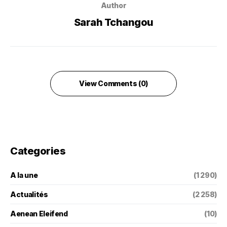
Author
Sarah Tchangou
View Comments (0)
Categories
A la une
(1 290)
Actualités
(2 258)
Aenean Eleifend
(10)