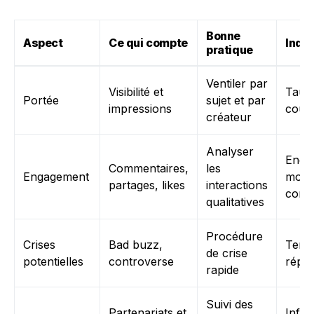
Bonne
Aspect
Ce qui compte
Indic
pratique
Ventiler par
Visibilité et
Taux
Portée
sujet et par
impressions
couv
créateur
Analyser
Enga
Commentaires,
les
Engagement
moye
partages, likes
interactions
cont
qualitatives
Procédure
Crises
Bad buzz,
Temp
de crise
potentielles
controverse
répo
rapide
Suivi des
Partenariats et
Influ