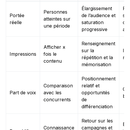
Élargissement
Pl
Personnes
Portée
de l’audience et
soc
atteintes sur
réelle
saturation
out
une période
progressive
ana
Renseignement
Afficher x
sur la
Ins
Impressions
fois le
répétition et la
nat
contenu
mémorisation
Positionnement
Comparaison
relatif et
Out
Part de voix
avec les
opportunités
be
concurrents
de
différenciation
Retour sur les
Ét
Connaissance
campagnes et