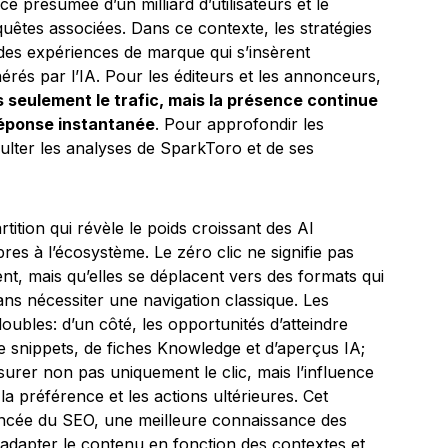
e présumée d’un milliard d’utilisateurs et le
êtes associées. Dans ce contexte, les stratégies
 des expériences de marque qui s’insèrent
érés par l’IA. Pour les éditeurs et les annonceurs,
us seulement le trafic, mais la présence continue
réponse instantanée
. Pour approfondir les
sulter les analyses de SparkToro et de ses
tition qui révèle le poids croissant des AI
es à l’écosystème. Le zéro clic ne signifie pas
ent, mais qu’elles se déplacent vers des formats qui
ans nécessiter une navigation classique. Les
doubles: d’un côté, les opportunités d’atteindre
e snippets, de fiches Knowledge et d’aperçus IA;
surer non pas uniquement le clic, mais l’influence
la préférence et les actions ultérieures. Cet
ancée du SEO, une meilleure connaissance des
à adapter le contenu en fonction des contextes et