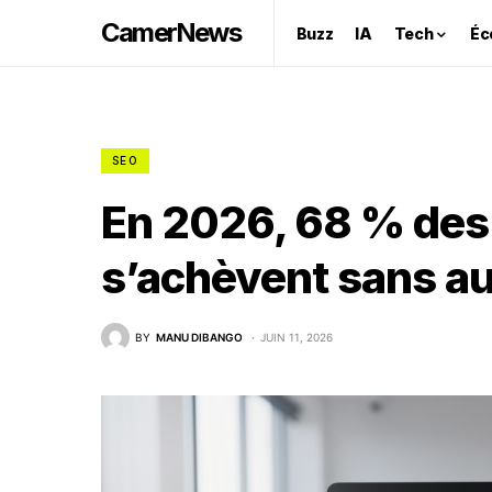
CamerNews
Buzz
IA
Tech
Éc
SEO
En 2026, 68 % des
s’achèvent sans au
BY
MANU DIBANGO
JUIN 11, 2026