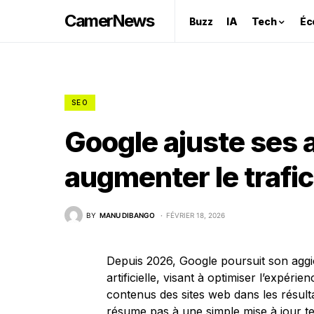
CamerNews
Buzz
IA
Tech
Éc
SEO
Google ajuste ses 
augmenter le trafic
BY
MANU DIBANGO
FÉVRIER 18, 2026
Depuis 2026, Google poursuit son aggi
artificielle, visant à optimiser l’expérie
contenus des sites web dans les résulta
résume pas à une simple mise à jour te