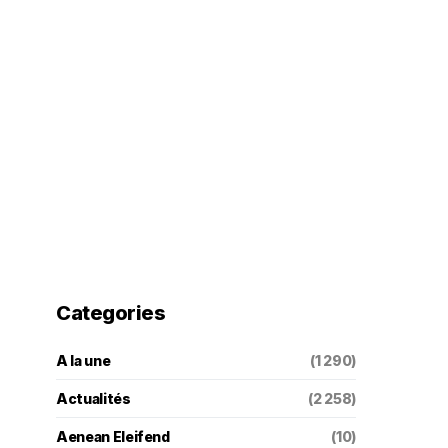
Categories
A la une
(1 290)
Actualités
(2 258)
Aenean Eleifend
(10)