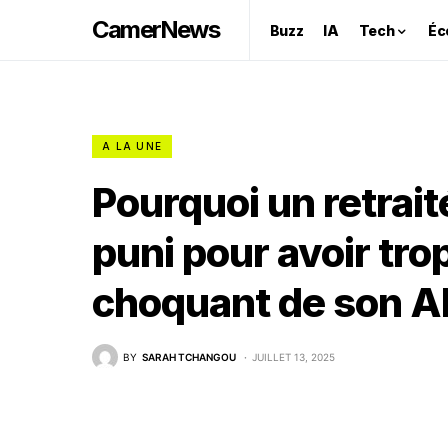
CamerNews
Buzz
IA
Tech
Éc
A LA UNE
Pourquoi un retrait
puni pour avoir trop
choquant de son AP
BY
SARAH TCHANGOU
JUILLET 13, 2025