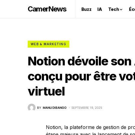
CamerNews
Buzz
IA
Tech
Éc
WEB & MARKETING
Notion dévoile son 
conçu pour être vot
virtuel
BY
MANU DIBANGO
SEPTEMBRE 19, 2025
Notion, la plateforme de gestion de pro
étape majeure avec le lancement de so