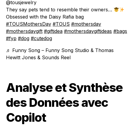
@tousjewelry
They say pets tend to resemble their owners…
Obsessed with the Daisy Rafia bag
#TOUSMothersDay
#TOUS
#mothersday
#mothersdaygift
#giftidea
#mothersdaygiftideas
#bags
#fyp
#dog
#cutedog
♬ Funny Song – Funny Song Studio & Thomas
Hewitt Jones & Sounds Reel
Analyse et Synthèse
des Données avec
Copilot