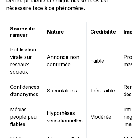
lecture prudente et critique des sources est
nécessaire face à ce phénomène.
Source de
Nature
Crédibilité
Impac
rumeur
Publication
virale sur
Annonce non
Propa
Faible
réseaux
confirmée
massi
sociaux
Confidences
Renfo
Spéculations
Très faible
d’anonymes
des s
Médias
Influ
Hypothèses
people peu
Modérée
négati
sensationnelles
fiables
image