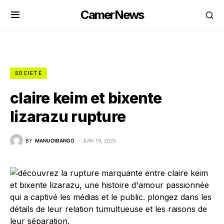
CamerNews
SOCIETÉ
claire keim et bixente
lizarazu rupture
BY
MANU DIBANGO
JUIN 19, 2025