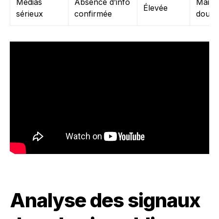
Médias
Absence d’info
Maint
Élevée
sérieux
confirmée
doute
Analyse des signaux