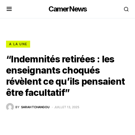
CamerNews
A LA UNE
“Indemnités retirées : les
enseignants choqués
révèlent ce qu’ils pensaient
être facultatif”
BY
SARAH TCHANGOU
JUILLET 13, 2025