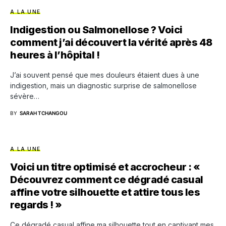
A LA UNE
Indigestion ou Salmonellose ? Voici
comment j’ai découvert la vérité après 48
heures à l’hôpital !
J’ai souvent pensé que mes douleurs étaient dues à une
indigestion, mais un diagnostic surprise de salmonellose
sévère…
BY
SARAH TCHANGOU
A LA UNE
Voici un titre optimisé et accrocheur : «
Découvrez comment ce dégradé casual
affine votre silhouette et attire tous les
regards ! »
Ce dégradé casual affine ma silhouette tout en captivant mes