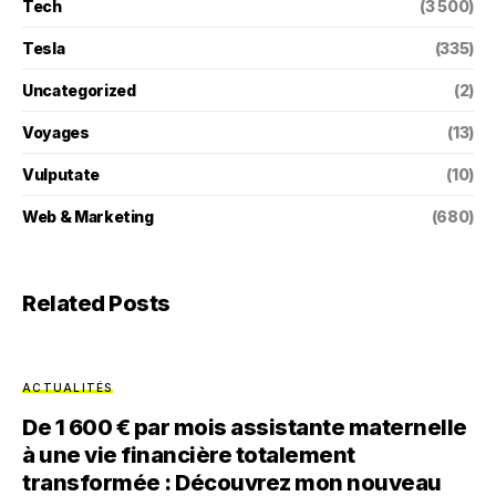
Tech
(3 500)
Tesla
(335)
Uncategorized
(2)
Voyages
(13)
Vulputate
(10)
Web & Marketing
(680)
Related Posts
ACTUALITÉS
De 1 600 € par mois assistante maternelle
à une vie financière totalement
transformée : Découvrez mon nouveau