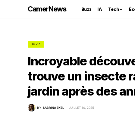
CamerNews
Buzz
IA
Tech
Éc
BUZZ
Incroyable découver
trouve un insecte 
jardin après des a
BY
SABRINA EKEL
JUILLET 10, 2025