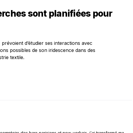
rches sont planifiées pour
s prévoient d’étudier ses interactions avec
tions possibles de son iridescence dans des
rie textile.
comptoirs des bars parisiens et new-yorkais, j'ai transformé ma