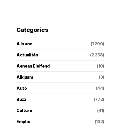
Categories
A la une
(1 290)
Actualités
(2 258)
Aenean Eleifend
(10)
Aliquam
(3)
Auto
(44)
Buzz
(772)
Culture
(41)
Emploi
(132)