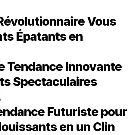
Révolutionnaire Vous
ats Épatants en
ne Tendance Innovante
ts Spectaculaires
!
endance Futuriste pour
louissants en un Clin