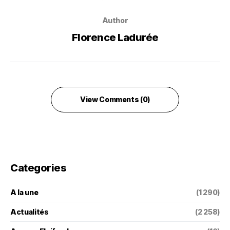
Author
Florence Ladurée
View Comments (0)
Categories
A la une
(1 290)
Actualités
(2 258)