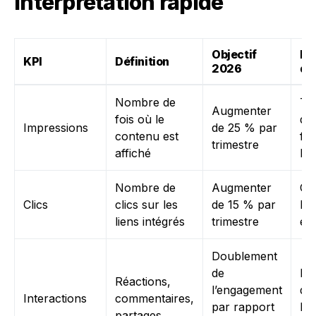
interprétation rapide
Objectif
In
KPI
Définition
2026
d’
Nombre de
Te
Augmenter
fois où le
dif
Impressions
de 25 % par
contenu est
fo
trimestre
affiché
he
Nombre de
Augmenter
Op
Clics
clics sur les
de 15 % par
les
liens intégrés
trimestre
et
Doublement
de
Po
Réactions,
l’engagement
qu
Interactions
commentaires,
par rapport
la
partages