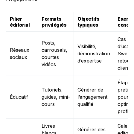
Pilier
Formats
Objectifs
Exemp
éditorial
privilégiés
typiques
concre
Cas
Posts,
Visibilité,
d’usag
Réseaux
carrousels,
démonstration
Swello
sociaux
courtes
d’expertise
retour
vidéos
clients
Étapes
Tutoriels,
Générer de
pratiqu
Éducatif
guides, mini-
l’engagement
pour
cours
qualifié
optimis
profil
Livres
Calepi
Générer des
blancs,
éditori