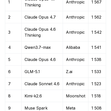
1
Anthropic
1 567
Thinking
2
Claude Opus 4.7
Anthropic
1 562
Claude Opus 4.6
3
Anthropic
1 542
Thinking
4
Qwen3.7-max
Alibaba
1 541
5
Claude Opus 4.6
Anthropic
1 538
6
GLM-5.1
Z.ai
1 533
7
Claude Sonnet 4.6
Anthropic
1 523
8
Kimi-k2.6
Moonshot
1 518
9
Muse Spark
Meta
1 508