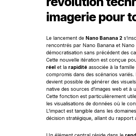
révolution tech
imagerie pour t
Le lancement de
Nano Banana 2
s’ins
rencontrés par Nano Banana et Nano B
démocratisation sans précédent des ca
Cette nouvelle itération est conçue po
réel
et la
rapidité
associée à la famille
compromis dans des scénarios variés. Da
devient possible de générer des visuel
native des sources d’images web et à 
Cette fonction est particulièrement uti
les visualisations de données où le co
L’impact est tangible dans les domaines
décision stratégique, allant du rapport
Un élément central réside dans le
rend