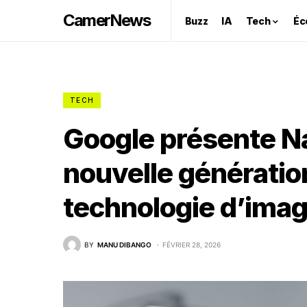
CamerNews
Buzz
IA
Tech
Éc
TECH
Google présente Na
nouvelle génératio
technologie d’imag
BY
MANU DIBANGO
FÉVRIER 28, 2026