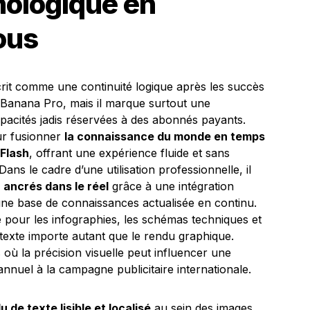
nologique en
ous
crit comme une continuité logique après les succès
anana Pro, mais il marque surtout une
pacités jadis réservées à des abonnés payants.
ur fusionner
la connaissance du monde en temps
Flash
, offrant une expérience fluide et sans
ns le cadre d’une utilisation professionnelle, il
s
ancrés dans le réel
grâce à une intégration
une base de connaissances actualisée en continu.
le pour les infographies, les schémas techniques et
ntexte importe autant que le rendu graphique.
 où la précision visuelle peut influencer une
 annuel à la campagne publicitaire internationale.
u de texte lisible et localisé
au sein des images.