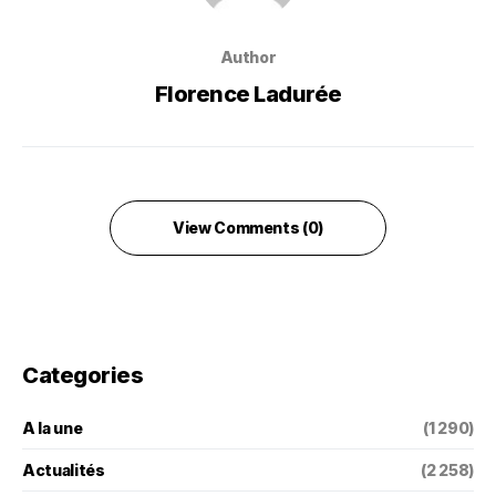
Author
Florence Ladurée
View Comments (0)
Categories
A la une
(1 290)
Actualités
(2 258)