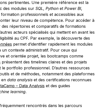
tions pertinentes. Une première référence est la
c des modules sur
SQL
,
Python
et
Power BI
,
 formation professionnels et accessibles aux
 monter leur niveau de compétence. Pour accéder à
er des répertoires et comparatifs de formations
tres acteurs spécialisés qui mettent en avant les
éligibilité au CPF. Par exemple, la découverte des
onnées
permet d’identifier rapidement les modules
à un contexte administratif. Pour ceux qui
ve et orientée projet, les bootcamps comme
s
présentent des timelines claires et des projets
le portfolio professionnel. D’autres ressources
 d’outils et de méthodes, notamment des plateformes
s en
data analysis
et des certifications reconnues
taCamp – Data Analysis
et des guides
hine learning
.
 fréquemment rencontrés dans les parcours