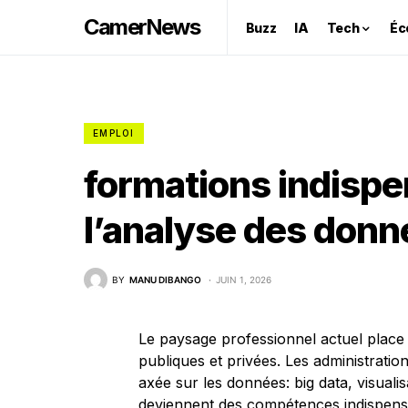
CamerNews
Buzz
IA
Tech
Éc
EMPLOI
formations indispe
l’analyse des donn
BY
MANU DIBANGO
JUIN 1, 2026
Le paysage professionnel actuel place
publiques et privées. Les administratio
axée sur les données: big data, visuali
deviennent des compétences indispensab