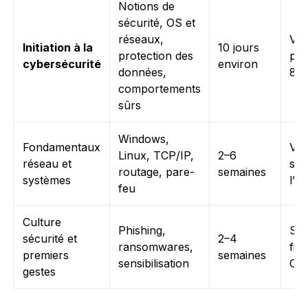
Notions de
sécurité, OS et
réseaux,
Var
Initiation à la
10 jours
protection des
par
cybersécurité
environ
données,
80
comportements
sûrs
Windows,
Fondamentaux
Var
Linux, TCP/IP,
2–6
réseau et
sel
routage, pare-
semaines
systèmes
l’o
feu
Culture
Phishing,
So
sécurité et
2–4
ransomwares,
fin
premiers
semaines
sensibilisation
CP
gestes