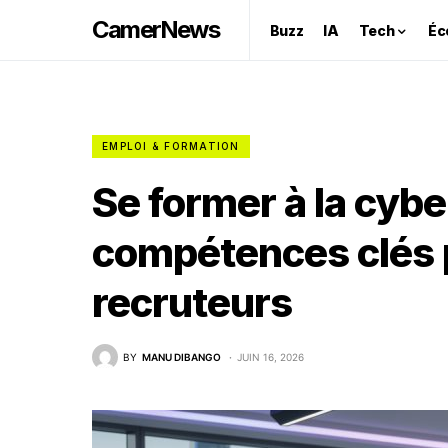
CamerNews
Buzz
IA
Tech
Éc
EMPLOI & FORMATION
Se former à la cybe
compétences clés p
recruteurs
BY
MANU DIBANGO
JUIN 16, 2026