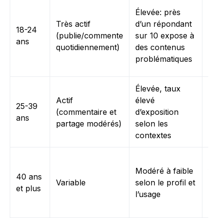
Pu
Élevée: près
pri
Très actif
d’un répondant
18-24
l’
(publie/commente
sur 10 expose à
ans
ou
quotidiennement)
des contenus
si
problématiques
pr
Élevée, taux
Ri
Actif
élevé
25-39
pr
(commentaire et
d’exposition
ans
et
partage modérés)
selon les
de
contextes
Ex
Modéré à faible
fa
40 ans
Variable
selon le profil et
né
et plus
l’usage
ce
pr