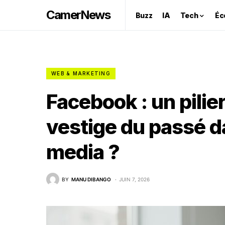
CamerNews
Buzz
IA
Tech
Éc
WEB & MARKETING
Facebook : un pilie
vestige du passé da
media ?
BY
MANU DIBANGO
JUIN 7, 2026