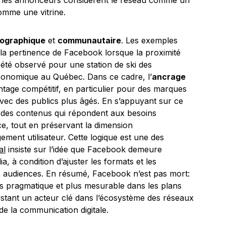
i les annonceurs considèrent le réseau comme un
omme une vitrine.
ographique
et
communautaire
. Les exemples
t la pertinence de Facebook lorsque la proximité
 été observé pour une station de ski des
onomique au Québec. Dans ce cadre, l’
ancrage
ntage compétitif, en particulier pour des marques
avec des publics plus âgés. En s’appuyant sur ce
 des contenus qui répondent aux besoins
nce, tout en préservant la dimension
ment utilisateur. Cette logique est une des
al
insiste sur l’idée que Facebook demeure
a, à condition d’ajuster les formats et les
es audiences. En résumé, Facebook n’est pas mort:
us pragmatique et plus mesurable dans les plans
estant un acteur clé dans l’écosystème des réseaux
 de la communication digitale.