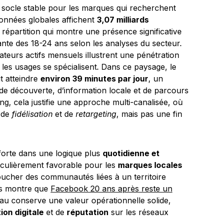
 socle stable pour les marques qui recherchent
données globales affichent
3,07 milliards
 répartition qui montre une présence significative
ante des 18-24 ans selon les analyses du secteur.
isateurs actifs mensuels illustrent une pénétration
t les usages se spécialisent. Dans ce paysage, le
 atteindre
environ 39 minutes par jour
, un
 de découverte, d’information locale et de parcours
ng, cela justifie une approche multi-canalisée, où
 de
fidélisation
et de
retargeting
, mais pas une fin
onforte dans une logique plus
quotidienne et
ticulièrement favorable pour les
marques locales
 toucher des communautés liées à un territoire
tes montre que
Facebook 20 ans après reste un
au conserve une valeur opérationnelle solide,
on digitale
et de
réputation
sur les réseaux