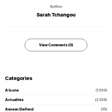
Author
Sarah Tchangou
View Comments (0)
Categories
A la une
(1 290)
Actualités
(2 258)
Aenean Eleifend
(10)