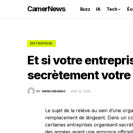
CamerNews
Buzz
IA
Tech
Éc
ENTREPRISE
Et si votre entrepri
secrètement votre 
BY
MANU DIBANGO
JUIN 22, 2026
Le sujet de la relève au sein d’une orga
remplacement de dirigeant. Dans un co
certaines entreprises organisent secrèt
des années avant une annonce officiell