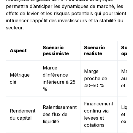
permettra d’anticiper les dynamiques de marché, les
effets de levier et les risques potentiels qui pourraient
influencer l’appétit des investisseurs et la stabilité du
secteur.
Scénario
Scénario
Scén
Aspect
pessimiste
réaliste
opti
Marge
Marge
Marg
Métrique
d’inférence
proche de
auto
clé
inférieure à 25
40–50 %
et pl
%
Financement
Ralentissement
Liqui
Rendement
continu via
des flux de
et cr
du capital
levées et
liquidité
expon
cotations