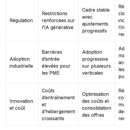
Régl
Cadre stable
Restrictions
clair
avec
Régulation
renforcées sur
incit
ajustements
l’IA générative
l’inn
progressifs
resp
Adop
Barrières
Adoption
massi
Adoption
d’entrée
progressive
accé
industrielle
élevées pour
sur plusieurs
les s
les PME
verticales
publi
Coûts
Rédu
Optimisation
d’entraînement
coûts
Innovation
des coûts et
et
multi
et coût
consolidation
d’hébergement
des o
des offres
croissants
renta