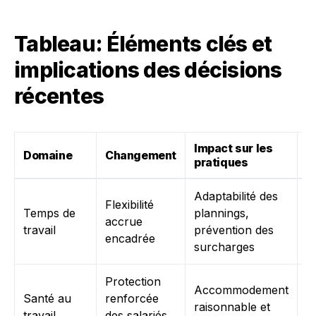
Tableau: Éléments clés et
implications des décisions
récentes
Impact sur les
E
Domaine
Changement
pratiques
d
Adaptabilité des
R
Flexibilité
Temps de
plannings,
r
accrue
travail
prévention des
a
encadrée
surcharges
l
Protection
I
Accommodement
Santé au
renforcée
s
raisonnable et
travail
des salariés
a