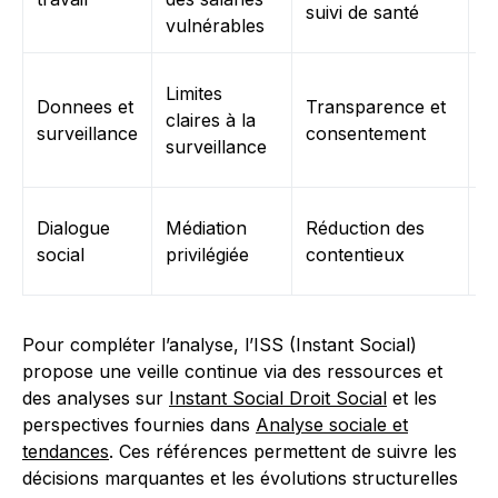
suivi de santé
vulnérables
d
R
Limites
Donnees et
Transparence et
d’
claires à la
surveillance
consentement
ou
surveillance
n
P
Dialogue
Médiation
Réduction des
n
social
privilégiée
contentieux
r
Pour compléter l’analyse, l’ISS (Instant Social)
propose une veille continue via des ressources et
des analyses sur
Instant Social Droit Social
et les
perspectives fournies dans
Analyse sociale et
tendances
. Ces références permettent de suivre les
décisions marquantes et les évolutions structurelles