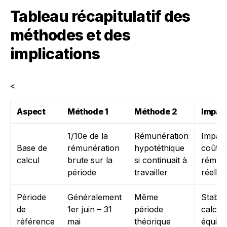
Tableau récapitulatif des
méthodes et des
implications
<
Aspect
Méthode 1
Méthode 2
Impac
1/10e de la
Rémunération
Impact
Base de
rémunération
hypotéthique
coût s
calcul
brute sur la
si continuait à
rémun
période
travailler
réelle
Période
Généralement
Même
Stabili
de
1er juin – 31
période
calculs
référence
mai
théorique
équité