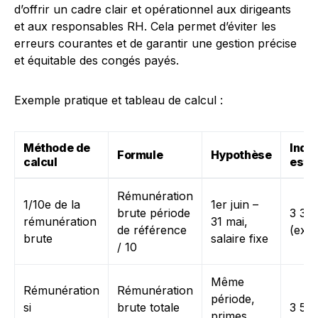
d’offrir un cadre clair et opérationnel aux dirigeants
et aux responsables RH. Cela permet d’éviter les
erreurs courantes et de garantir une gestion précise
et équitable des congés payés.
Exemple pratique et tableau de calcul :
Méthode de
Inde
Formule
Hypothèse
calcul
esti
Rémunération
1/10e de la
1er juin –
brute période
3 30
rémunération
31 mai,
de référence
(exe
brute
salaire fixe
/ 10
Même
Rémunération
Rémunération
période,
si
brute totale
3 50
primes