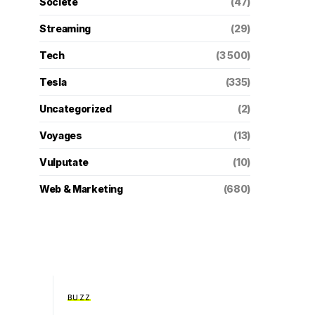
Societé
(47)
Streaming
(29)
Tech
(3 500)
Tesla
(335)
Uncategorized
(2)
Voyages
(13)
Vulputate
(10)
Web & Marketing
(680)
BUZZ