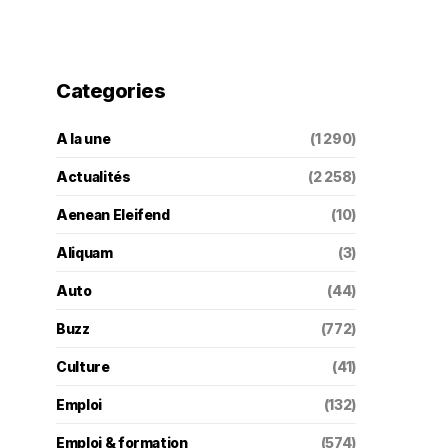
Categories
A la une
(1 290)
Actualités
(2 258)
Aenean Eleifend
(10)
Aliquam
(3)
Auto
(44)
Buzz
(772)
Culture
(41)
Emploi
(132)
Emploi & formation
(574)