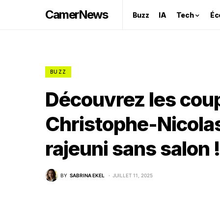
CamerNews
Buzz
IA
Tech
Éc
BUZZ
Découvrez les cou
Christophe-Nicolas
rajeuni sans salon !
BY
SABRINA EKEL
JUILLET 11, 2025