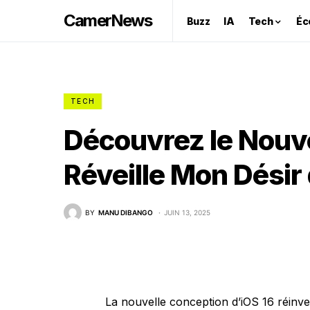
CamerNews
Buzz
IA
Tech
Éc
TECH
Découvrez le Nouv
Réveille Mon Désir 
BY
MANU DIBANGO
JUIN 13, 2025
La nouvelle conception d’iOS 16 réinven