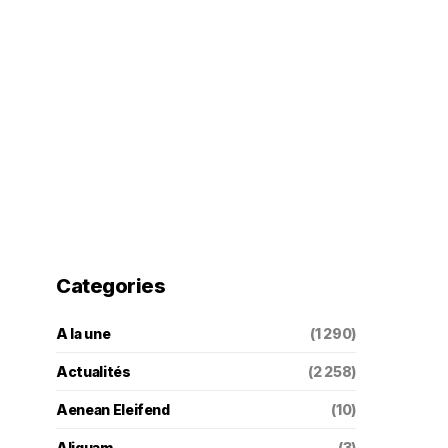
Categories
A la une
(1 290)
Actualités
(2 258)
Aenean Eleifend
(10)
Aliquam
(3)