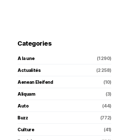
Categories
A la une
(1 290)
Actualités
(2 258)
Aenean Eleifend
(10)
Aliquam
(3)
Auto
(44)
Buzz
(772)
Culture
(41)