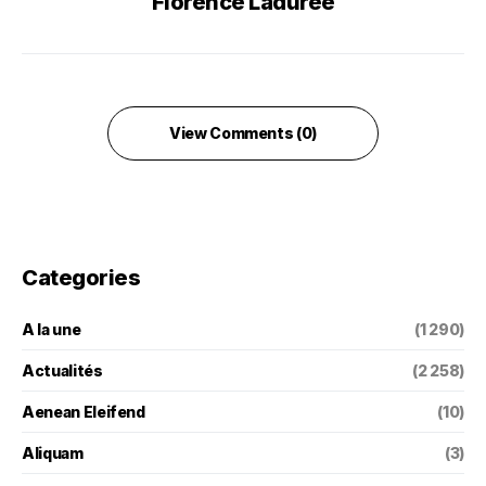
Florence Ladurée
View Comments (0)
Categories
A la une
(1 290)
Actualités
(2 258)
Aenean Eleifend
(10)
Aliquam
(3)