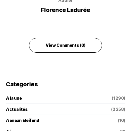
Author
Florence Ladurée
View Comments (0)
Categories
A la une
(1 290)
Actualités
(2 258)
Aenean Eleifend
(10)