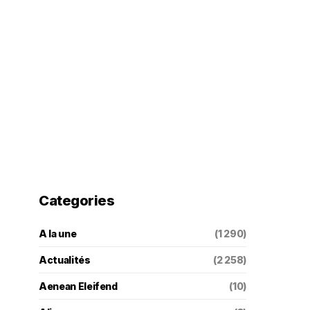
Categories
A la une
(1 290)
Actualités
(2 258)
Aenean Eleifend
(10)