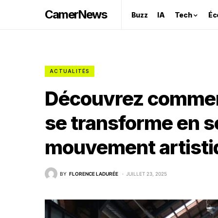
CamerNews
Buzz
IA
Tech
Éc
ACTUALITÉS
Découvrez commen
se transforme en s
mouvement artistiq
BY
FLORENCE LADURÉE
JUILLET 23, 2025